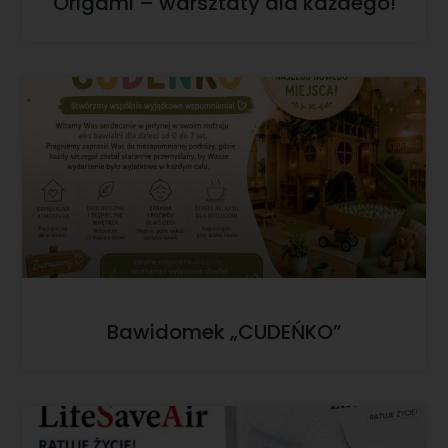
Origami – warsztaty dla każdego!
Bawidomek „CUDEŃKO”