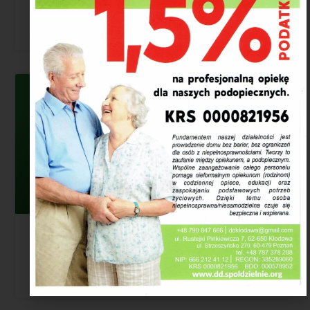
uruchomić potencjał
mieszkańców?
Bezpłatne szkolenie online
organizowane przez EnSafe.One