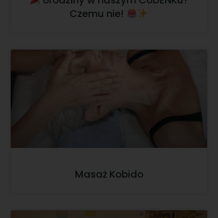
Urodziny w naszym CUDEŃKu?
Czemu nie!
Masaż Kobido