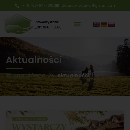
+48 790-847-666
ddbiuroklodawa@gmail.com
Aktualności
Strona główna
Aktualności