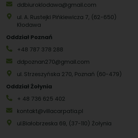
ddbiuroklodawa@gmail.com
ul. A. Rustejki Pińkiewicza 7, (62-650)
Kłodawa
Oddział Poznań
+48 787 378 288
ddpoznan270@gmail.com
ul. Strzeszyńska 270, Poznań (60-479)
Oddział Żołynia
+ 48 736 625 402
kontakt@villacarpatia.pl
ul.Białobrzeska 69, (37-110) Żołynia