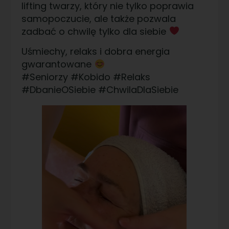
lifting twarzy, który nie tylko poprawia
samopoczucie, ale także pozwala
zadbać o chwilę tylko dla siebie
Uśmiechy, relaks i dobra energia
gwarantowane
#Seniorzy #Kobido #Relaks
#DbanieOSiebie #ChwilaDlaSiebie