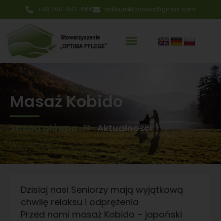
+48 790-847-666
ddbiuroklodawa@gmail.com
Masaż Kobido
Strona główna
Aktualności
Dzisiaj nasi Seniorzy mają wyjątkową
chwilę relaksu i odprężenia
Przed nami masaż Kobido – japoński