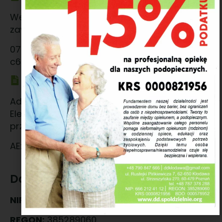
Wewnętrzny adres Autenti e-Doręczenia,
zawsze generowany i przypisany do skrzynki.
070596ca-40dd-467b-8e45-
c6b59c2abed9@ed.autenti.com
Adres BAE
Adres generowany z Bazy Adresów
Elektronicznych na żądanie użytkownika i
przypisany do skrzynki.
AE:PL-14631-28164-BRRIE-15
Dane firmowe
NIP:
666 212 41 12
REGON:
385289060