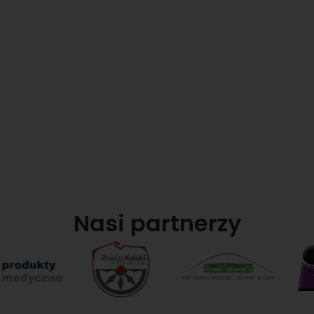
Prowadzimy dom bez
ograniczneń dla osób
niepełnosprawnych
Nasi partnerzy