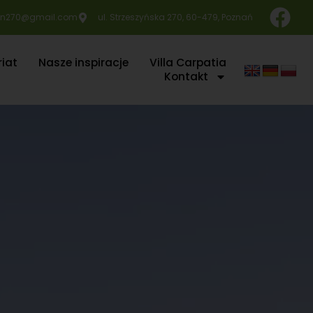
n270@gmail.com
ul. Strzeszyńska 270, 60-479, Poznań
iat
Nasze inspiracje
Villa Carpatia
Kontakt