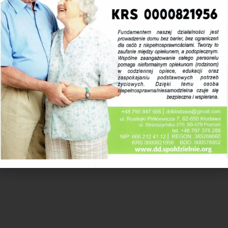
Od 1 czerwca 2026r. Prezes Zarządu Spółki z o.o.
24.
Dyrektor Innowacyjnej Szkoły dla Dorosłych ”PRZY
Kłodawie (62-650) oraz Dyrektorem Innowacyjnej 
Poznaniu (60-479). e-mail
ddpoznan270@gmail.c