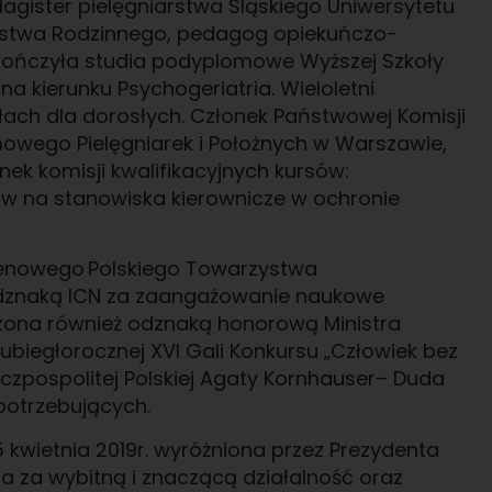
 Magister pielęgniarstwa Śląskiego Uniwersytetu
arstwa Rodzinnego, pedagog opiekuńczo-
kończyła studia podyplomowe Wyższej Szkoły
a kierunku Psychogeriatria. Wieloletni
łach dla dorosłych. Członek Państwowej Komisji
owego Pielęgniarek i Położnych w Warszawie,
ek komisji kwalifikacyjnych kursów:
sów na stanowiska kierownicze w ochronie
erenowego Polskiego Towarzystwa
odznaką ICN za zaangażowanie naukowe
czona również odznaką honorową Ministra
ubiegłorocznej XVI Gali Konkursu „Człowiek bez
eczpospolitej Polskiej Agaty Kornhauser– Duda
 potrzebujących.
kwietnia 2019r. wyróżniona przez Prezydenta
a za wybitną i znaczącą działalność oraz