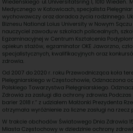
Wiedeńskiego ul. Universitatsring 1, 1010 Wiedeń.
Medycznego w Katowicach, specjalista Pielęgni
wychowawczy oraz doradca życia rodzinnego. U
Biznesu National Loius University w Nowym Sączu n
nauczyciel zawodu w szkołach policealnych, szko
Egzaminacyjnej w Centrum Kształcenia Podyplom
opiekun stażów, egzaminator OKE Jaworzno, człon
specjalistycznych, kwalifikacyjnych oraz konkur
zdrowia.
Od 2007 do 2020 r. roku Przewodnicząca koła t
Pielęgniarskiego w Częstochowie, Odznaczona 
Polskiego Towarzystwa Pielęgniarskiego. Odzna
Zdrowia za zasługi dla ochrony zdrowia. Podczas 
barier 2018 r.” z udziałem Małżonki Prezydenta Rz
otrzymała wyróżnienie za liczne zasługi na rzecz
W trakcie obchodów Światowego Dnia Zdrowia 15 
Miasta Częstochowy w dziedzinie ochrony zdrowi