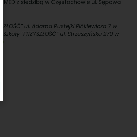
 IR-MED z siedzibą w Częstochowie ul. Sępowa
SZŁOŚĆ” ul. Adama Rustejki Pińkiewicza 7 w
Szkoły ”PRZYSZŁOŚĆ” ul. Strzeszyńska 270 w
om