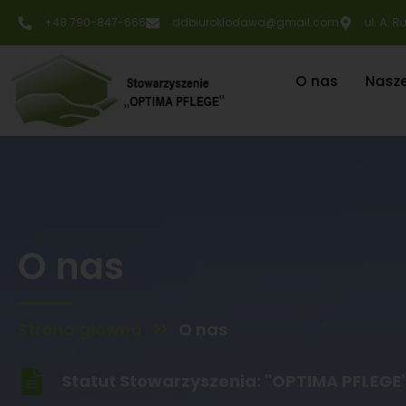
+48 790-847-666
ddbiuroklodawa@gmail.com
ul. A. 
O nas
Nasz
O nas
Strona główna
O nas
Statut Stowarzyszenia: ''OPTIMA PFLEGE'