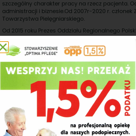
szczególny charakter pracy na rzecz pacjenta. O
administracji i biznesie.Od 2007r-2020 r. członek
Towarzystwa Pielęgniarskiego.
Od 2015 roku Prezes Oddziału Regionalnego Pols
Częstochowie. Od czerwca 2018r. członek Zarząd
„KAFOS“. Od 30 lat pracuje czynnie zawodowo na s
współpracuje z wieloma placówkami zdrowotnym
osobom potrzebującym . Posiada doświadczenie
m.in.: jako Z-ca Dyrektora Medycznego Pielęgniar
Od 2016 roku jest ambasadorką projektu „Damy r
obliczu opieki nad osobą niepełnosprawną i nies
konferencje, prowadzi szkolenia i warsztaty dla 
opiekunów nieformalnych . Od sierpnia 2016 rok
i Edukacji IR-MED . Od 2020 r.Prezes Stowarzysze
Międzypokoleniowej -Kłodawa’’ w Kłodawie oraz 
Częstochowie.