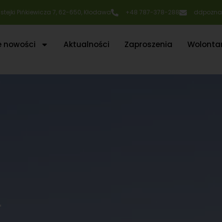
Rustejki Pińkiewicza 7, 62-650, Kłodawa
+48 787-378-288
ddpozna
e nowości
Aktualności
Zaproszenia
Wolontar
'