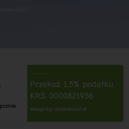
nsowe 2025
+
Przekaż 1,5% podatku
KRS 0000821956
ęcznie
Wesprzyj działalność