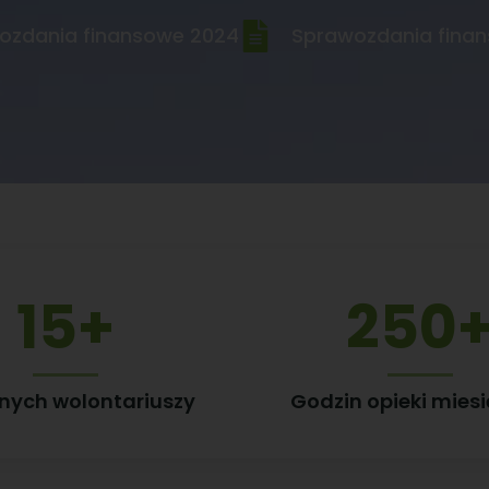
ozdania finansowe 2024
Sprawozdania fina
15
+
250
nych wolontariuszy
Godzin opieki miesi