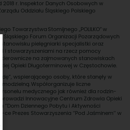
d 2018 r. Inspektor Danych Osobowych w
 Zarządu Oddziału Śląskiego Polskiego
kiego Towarzystwa Stomijnego „POLILKO” w
u Śląskiego Forum Organizacji Pozarządowych
tanowisku pielęgniarki specjalistki oraz
i i stowarzyszeniami na rzecz pomocy
 kierownicze na zajmowanych stanowiskach
skiej Opieki Długoterminowej w Częstochowie.
adę”, wspierającego osoby, które stanęły w
amodzielną. Współorganizuje liczne
personelu medycznego jak również dla rodzin-
u prowadzi Innowacyjne Centrum Zdrowia Opieki
nia ‘’Dom Dziennego Pobytu i Aktywności
V-ce Prezes Stowarzyszenia ‘’Pod Jaśminem’’ w