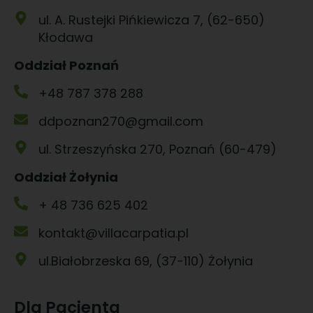
ul. A. Rustejki Pińkiewicza 7, (62-650)
Kłodawa
Oddział Poznań
+48 787 378 288
ddpoznan270@gmail.com
ul. Strzeszyńska 270, Poznań (60-479)
Oddział Żołynia
+ 48 736 625 402
kontakt@villacarpatia.pl
ul.Białobrzeska 69, (37-110) Żołynia
Dla Pacjenta