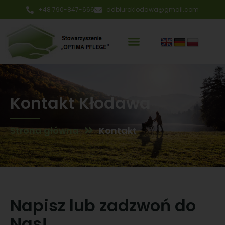
+48 790-847-666
ddbiuroklodawa@gmail.com
Kontakt Kłodawa
Strona główna
Kontakt
Napisz lub zadzwoń do
Nas!