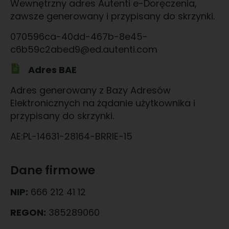
Wewnętrzny adres Autenti e-Doręczenia,
zawsze generowany i przypisany do skrzynki.
070596ca-40dd-467b-8e45-
c6b59c2abed9@ed.autenti.com
Adres BAE
Adres generowany z Bazy Adresów
Elektronicznych na żądanie użytkownika i
przypisany do skrzynki.
AE:PL-14631-28164-BRRIE-15
Dane firmowe
NIP:
666 212 41 12
REGON:
385289060