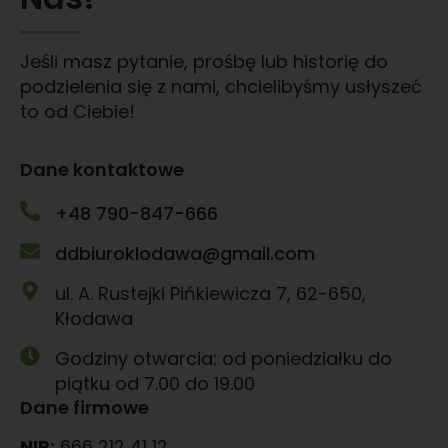
Jeśli masz pytanie, prośbę lub historię do
podzielenia się z nami, chcielibyśmy usłyszeć
to od Ciebie!
Dane kontaktowe
+48 790-847-666
ddbiuroklodawa@gmail.com
ul. A. Rustejki Pińkiewicza 7, 62-650,
Kłodawa
Godziny otwarcia: od poniedziałku do
piątku od 7.00 do 19.00
Dane firmowe
NIP:
666 212 41 12