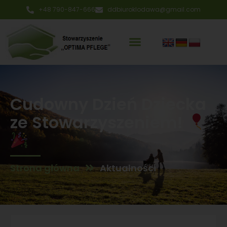
+48 790-847-666
ddbiuroklodawa@gmail.com
Cudowny Dzień Dziecka
ze Stowarzyszeniem!
Strona główna
Aktualności