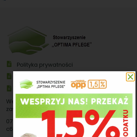
Polityka prywatności
Klauzula informacyjna Stowarzyszenia
Adres Autenti
Wewnętrzny adres Autenti e-Doręczenia,
zawsze generowany i przypisany do skrzynki.
070596ca-40dd-467b-8e45-
c6b59c2abed9@ed.autenti.com