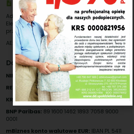
Adres BAE
Adres generowany z Bazy Adresów
Elektronicznych na żądanie użytkownika i
przypisany do skrzynki.
AE:PL-14631-28164-BRRIE-15
Dane firmowe
NIP:
666 212 41 12
REGON:
385289060
KRS:
0000821956
BNP Paribas:
89 1600 1462 1893 7058 9000
0001
mBiznes konto walutowe EUR:
IBAN PL 5411