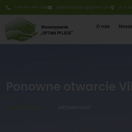
+48 790-847-666
ddbiuroklodawa@gmail.com
ul. A. 
O nas
Nasz
Ponowne otwarcie Vil
Strona główna
Aktualności