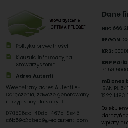
Dane f
NIP:
666 21
REGON:
3
Polityka prywatności
KRS:
0000
Klauzula informacyjna
BNP Parib
Stowarzyszenia
7058 9000
Adres Autenti
mBiznes 
Wewnętrzny adres Autenti e-
IBAN PL 54
Doręczenia, zawsze generowany
1222 1493 
i przypisany do skrzynki.
Dziękujem
070596ca-40dd-467b-8e45-
darczyńc
c6b59c2abed9@ed.autenti.com
wpłaty or