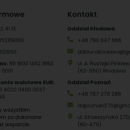
irmowe
Kontakt
2 41 12
Oddział Kłodawa
85289060
+48 790 847 666
821956
ddbiuroklodawa@g
as:
89 1600 1462 1893
ul. A. Rustejki Pińkiew
 0001
(62-650) Kłodawa
konto walutowe EUR:
Oddział Poznań
11 4020 0400 0037
+48 787 378 288
84
ddpoznan270@gmai
y wszystkim
om za dokonane
ul. Strzeszyńska 270
az wsparcie
(60-479)