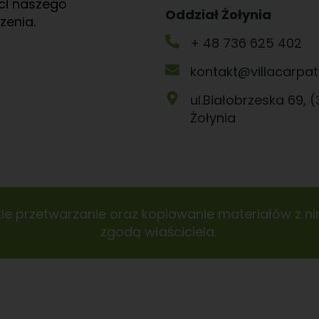
ści naszego
Oddział Żołynia
zenia.
+ 48 736 625 402
kontakt@villacarpati
ul.Białobrzeska 69, (
Żołynia
e przetwarzanie oraz kopiowanie materiałów z nini
zgodą właściciela.