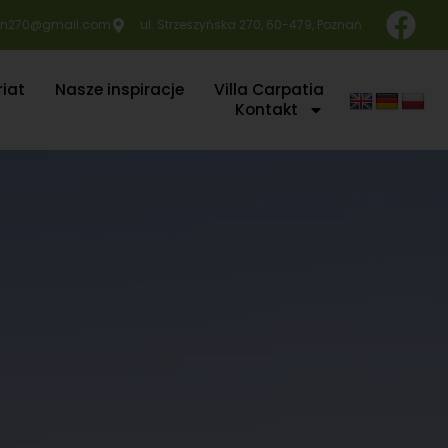
n270@gmail.com
ul. Strzeszyńska 270, 60-479, Poznań
iat
Nasze inspiracje
Villa Carpatia
Kontakt