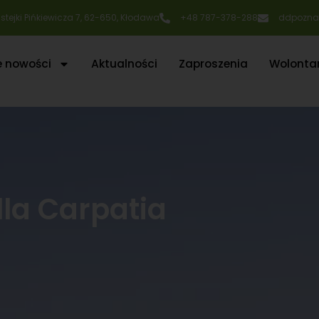
Rustejki Pińkiewicza 7, 62-650, Kłodawa
+48 787-378-288
ddpozna
e nowości
Aktualności
Zaproszenia
Wolontar
la Carpatia