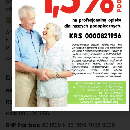
070596ca-40dd-467b-8e45-
c6b59c2abed9@ed.autenti.com
Adres BAE
Adres generowany z Bazy Adresów
Elektronicznych na żądanie użytkownika i
przypisany do skrzynki.
AE:PL-14631-28164-BRRIE-15
Dane firmowe
NIP:
666 212 41 12
REGON:
385289060
KRS:
0000821956
BNP Paribas:
89 1600 1462 1893 7058 9000