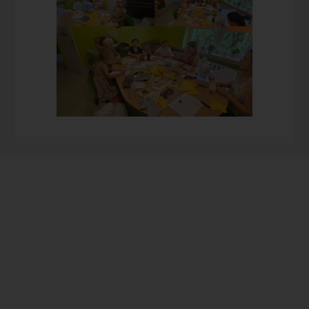
Prowadzimy dom bez
ograniczneń dla osób
niepełnosprawnych