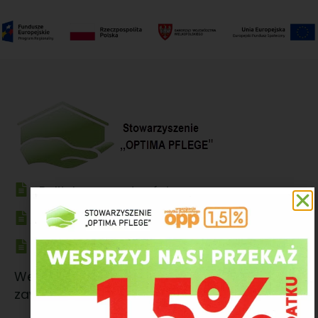
Polityka prywatności
Klauzula informacyjna Stowarzyszenia
Adres Autenti
Wewnętrzny adres Autenti e-Doręczenia,
zawsze generowany i przypisany do skrzynki.