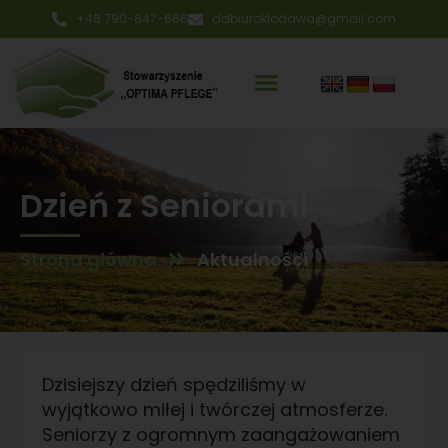
+48 790-847-666
ddbiuroklodawa@gmail.com
Dzień z Seniorami
Strona główna
Aktualności
Dzisiejszy dzień spędziliśmy w
wyjątkowo miłej i twórczej atmosferze.
Seniorzy z ogromnym zaangażowaniem