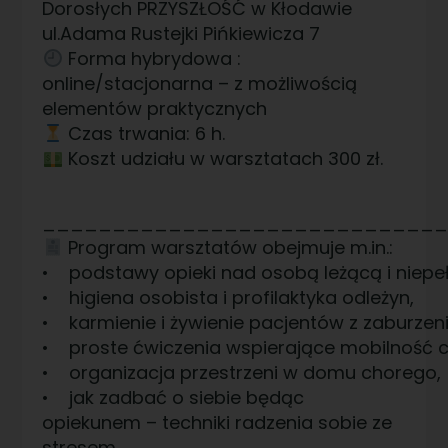
Dorosłych PRZYSZŁOŚĆ w Kłodawie
ul.Adama Rustejki Pińkiewicza 7
Forma hybrydowa :
online/stacjonarna – z możliwością
elementów praktycznych
Czas trwania: 6 h.
Koszt udziału w warsztatach 300 zł.
____________________________
Program warsztatów obejmuje m.in.:
• podstawy opieki nad osobą leżącą i niep
• higiena osobista i profilaktyka odleżyn,
• karmienie i żywienie pacjentów z zaburzen
• proste ćwiczenia wspierające mobilność 
• organizacja przestrzeni w domu chorego,
• jak zadbać o siebie będąc
opiekunem – techniki radzenia sobie ze
stresem.