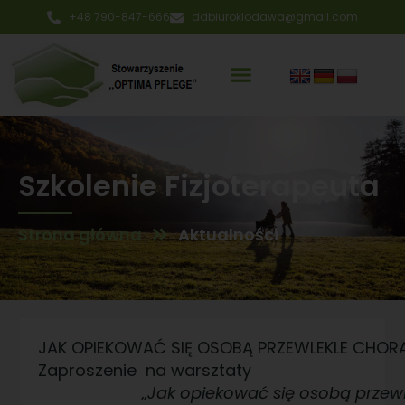
+48 790-847-666
ddbiuroklodawa@gmail.com
Szkolenie Fizjoterapeuta
Strona główna
Aktualności
JAK OPIEKOWAĆ SIĘ OSOBĄ PRZEWLEKLE CHO
Zaproszenie na warsztaty
„Jak opiekować się osobą przewlek