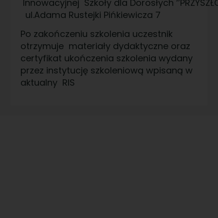
Innowacyjnej Szkoły dla Dorosłych ‘’PRZYSZŁ
ul.Adama Rustejki Pińkiewicza 7
Po zakończeniu szkolenia uczestnik
otrzymuje materiały dydaktyczne oraz
certyfikat ukończenia szkolenia wydany
przez instytucję szkoleniową wpisaną w
aktualny RIS
Prowadzimy dom bez
ograniczneń dla osób