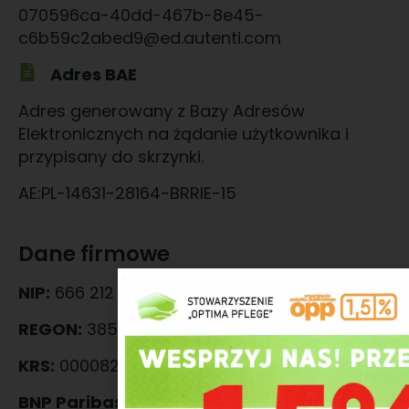
070596ca-40dd-467b-8e45-
c6b59c2abed9@ed.autenti.com
Adres BAE
Adres generowany z Bazy Adresów
Elektronicznych na żądanie użytkownika i
przypisany do skrzynki.
AE:PL-14631-28164-BRRIE-15
Dane firmowe
NIP:
666 212 41 12
REGON:
385289060
KRS:
0000821956
BNP Paribas:
89 1600 1462 1893 7058 9000