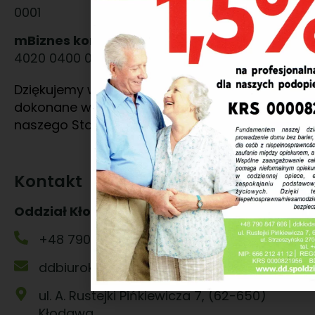
0001
mBiznes konto walutowe EUR:
IBAN PL 5411
4020 0400 0037 1222 1493 84
Dziękujemy wszystkim darczyńcom za
dokonane wpłaty oraz wsparcie działalności
naszego Stowarzyszenia.
Kontakt
Oddział Kłodawa
+48 790 847 666
ddbiuroklodawa@gmail.com
ul. A. Rustejki Pińkiewicza 7, (62-650)
Kłodawa