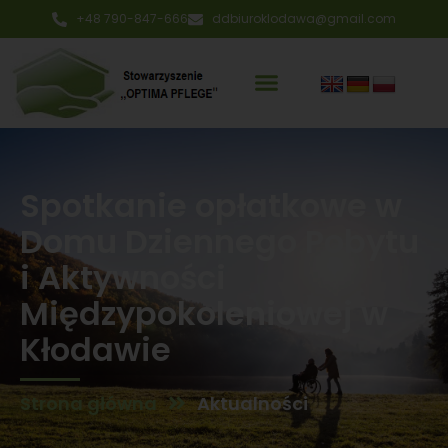
+48 790-847-666
ddbiuroklodawa@gmail.com
Spotkanie opłatkowe w
Domu Dziennego Pobytu
i Aktywności
Międzypokoleniowej w
Kłodawie
Strona główna
Aktualności