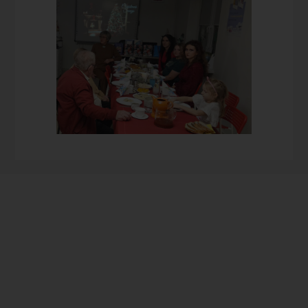
Prowadzimy dom bez
ograniczneń dla osób