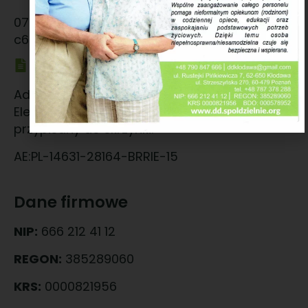
070596ca-40dd-467b-8e45-
c6b59c2abed9@ed.autenti.com
Adres BAE
Adres generowany z Bazy Adresów
Elektronicznych na żądanie użytkownika i
przypisany do skrzynki.
AE:PL-14631-28164-BRRIE-15
Dane firmowe
NIP:
666 212 41 12
REGON:
385289060
KRS:
0000821956