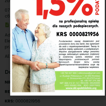
zawsze generowany i przypisany do skrzynki.
070596ca-40dd-467b-8e45-
c6b59c2abed9@ed.autenti.com
Adres BAE
Adres generowany z Bazy Adresów
Elektronicznych na żądanie użytkownika i
przypisany do skrzynki.
AE:PL-14631-28164-BRRIE-15
Dane firmowe
NIP:
666 212 41 12
REGON:
385289060
KRS:
0000821956