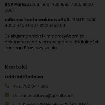
BNP Paribas:
89 1600 1462 1893 7058 9000
0001
mBiznes konto walutowe EUR:
IBAN PL 5411
4020 0400 0037 1222 1493 84
Dziękujemy wszystkim darczyńcom za
dokonane wpłaty oraz wsparcie działalności
naszego Stowarzyszenia.
Kontakt
Oddział Kłodawa
+48 790 847 666
ddbiuroklodawa@gmail.com
ul. A. Rustejki Pińkiewicza 7, (62-650)