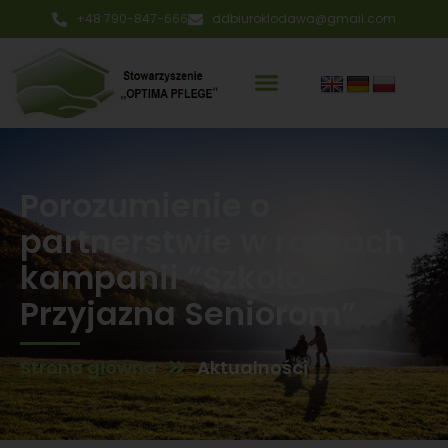
+48 790-847-666
ddbiuroklodawa@gmail.com
Porozumienie o
partnerstwie w ramach
kampanii ”Szkoła
Przyjazna Seniorom”
Strona główna
Aktualności