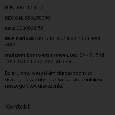
NIP:
666 212 41 12
REGON:
385289060
KRS:
0000821956
BNP Paribas:
89 1600 1462 1893 7058 9000
0001
mBiznes konto walutowe EUR:
IBAN PL 5411
4020 0400 0037 1222 1493 84
Dziękujemy wszystkim darczyńcom za
dokonane wpłaty oraz wsparcie działalności
naszego Stowarzyszenia.
Kontakt