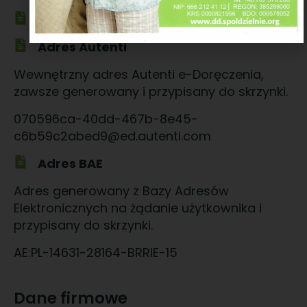
Klauzula informacyjna Stowarzyszenia
Adres Autenti
Wewnętrzny adres Autenti e-Doręczenia,
zawsze generowany i przypisany do skrzynki.
070596ca-40dd-467b-8e45-
c6b59c2abed9@ed.autenti.com
Adres BAE
Adres generowany z Bazy Adresów
Elektronicznych na żądanie użytkownika i
przypisany do skrzynki.
AE:PL-14631-28164-BRRIE-15
Dane firmowe