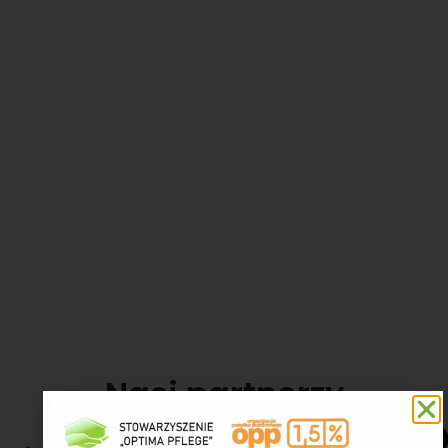
Prowadzimy dom bez
ograniczneń dla osób
niepełnosprawnych
Nasi partnerzy