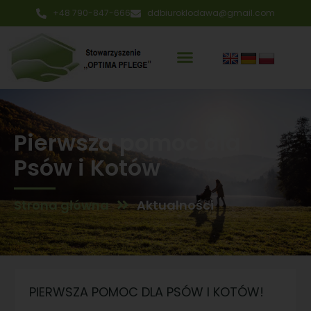
+48 790-847-666
ddbiuroklodawa@gmail.com
Pierwsza pomoc dla
Psów i Kotów
Strona główna
Aktualności
PIERWSZA POMOC DLA PSÓW I KOTÓW!