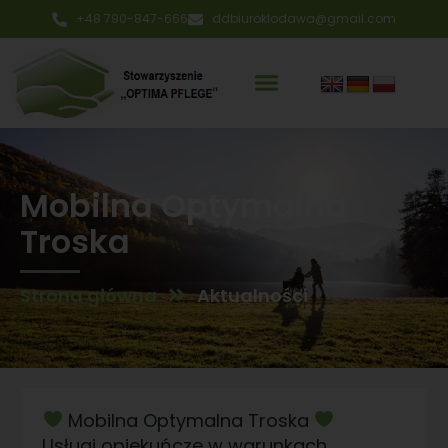
+48 790-847-666
ddbiuroklodawa@gmail.com
Mobilna Optymalna
Troska
Strona główna
Aktualności
Mobilna Optymalna Troska
Usługi opiekuńcze w warunkach