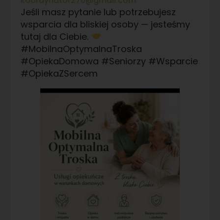
koordynator270@gmail.com
Jeśli masz pytanie lub potrzebujesz
wsparcia dla bliskiej osoby — jesteśmy
tutaj dla Ciebie.
#MobilnaOptymalnaTroska
#OpiekaDomowa #Seniorzy #Wsparcie
#OpiekaZSercem