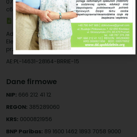
070596ca-40dd-467b-8e45-
c6b59c2abed9@ed.autenti.com
Adres BAE
Adres generowany z Bazy Adresów
Elektronicznych na żądanie użytkownika i
przypisany do skrzynki.
AE:PL-14631-28164-BRRIE-15
Dane firmowe
NIP:
666 212 41 12
REGON:
385289060
KRS:
0000821956
BNP Paribas:
89 1600 1462 1893 7058 9000