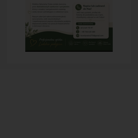
Prowadzimy dom bez
ograniczneń dla osób
niepełnosprawnych