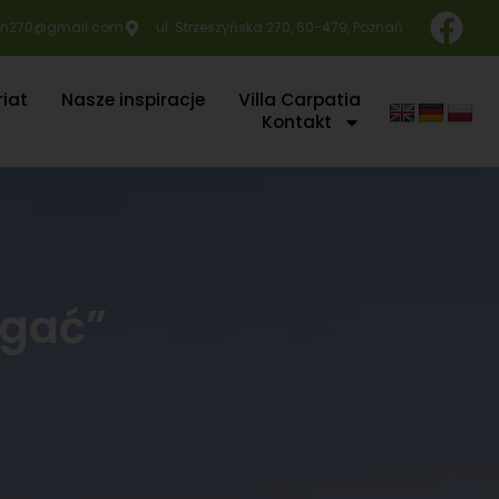
n270@gmail.com
ul. Strzeszyńska 270, 60-479, Poznań
iat
Nasze inspiracje
Villa Carpatia
Kontakt
agać”