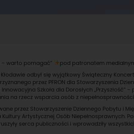
a – warto pomagać”
pod patronatem medialnym
Kłodawie odbył się wyjątkowy Świąteczny Koncer
przyznanego przez PFRON dla Stowarzyszenia Dzie
nnowacyjna Szkoła dla Dorosłych „Przyszłość” – pa
ania na rzecz wsparcia osób z niepełnosprawności
wane przez Stowarzyszenie Dziennego Pobytu i Mi
a Kultury Artystycznej Osób Niepełnosprawnych. P
oruszyły serca publiczności i wprowadziły wszystk