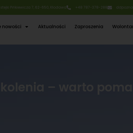
Rustejki Pińkiewicza 7, 62-650, Kłodawa
+48 787-378-288
ddpozna
e nowości
Aktualności
Zaproszenia
Wolontar
okolenia – warto pom