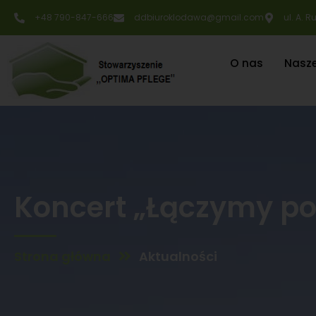
+48 790-847-666
ddbiuroklodawa@gmail.com
ul. A. 
O nas
Nasz
Koncert „Łączymy p
Strona główna
Aktualności