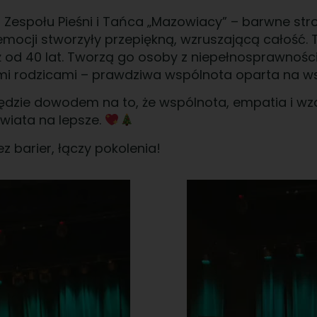
 Zespołu Pieśni i Tańca „Mazowiacy” – barwne str
ocji stworzyły przepiękną, wzruszającą całość. T
uż od 40 lat. Tworzą go osoby z niepełnosprawności
mi rodzicami – prawdziwa wspólnota oparta na ws
będzie dowodem na to, że wspólnota, empatia i 
świata na lepsze.
z barier, łączy pokolenia!