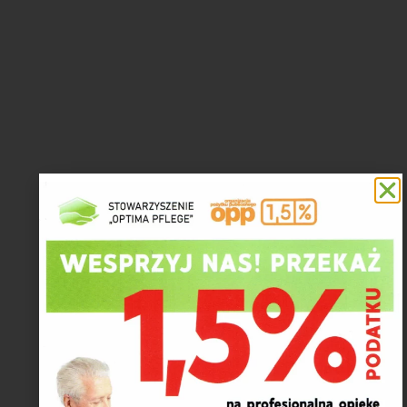
Prowadzimy dom bez
ograniczneń dla osób
niepełnosprawnych
Nasi partnerzy