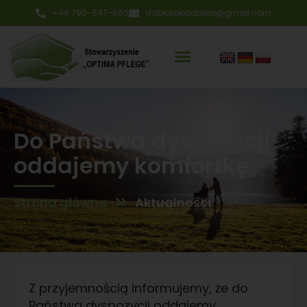
+48 790-847-666
ddbiuroklodawa@gmail.com
Do Państwa dyspozycji
oddajemy komfortkę
Strona główna
Aktualności
Z przyjemnością informujemy, że do
Państwa dyspozycji oddajemy