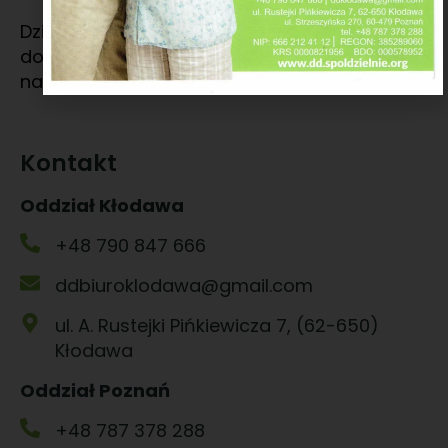
Dziękujemy wszystkim darczyńcom za
dokonane wpłaty oraz wsparcie działalności
naszego Stowarzyszenia.
Kontakt
Oddział Kłodawa
+48 790 847 666
ddbiuroklodawa@gmail.com
ul. A. Rustejki Pińkiewicza 7, (62-650)
Kłodawa
Oddział Poznań
+48 787 378 288