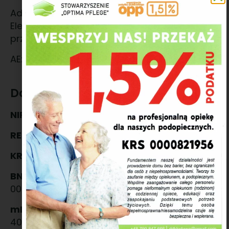
Adres generowany z Bazy Adresów
Elektronicznych na żądanie użytkownika i
przypisany do skrzynki.
AE:PL-14631-28164-BRRIE-15
Dane firmowe
NIP:
666 212 41 12
REGON:
385289060
KRS:
0000821956
BNP Paribas:
89 1600 1462 1893 7058 9000
0001
mBiznes konto walutowe EUR:
IBAN PL 5411
4020 0400 0037 1222 1493 84