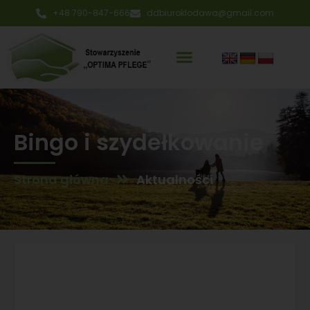
+48 790-847-666
ddbiuroklodawa@gmail.com
Bingo i szydełkowanie
Strona główna
Aktualności