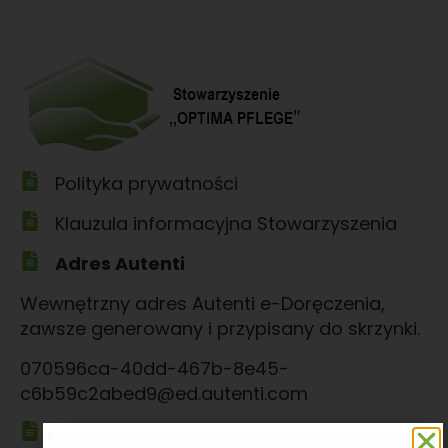
Polityka prywatności
Klauzula informacyjna Stowarzyszenia
Adres Autenti
Wewnętrzny adres Autenti e-Doręczenia,
zawsze generowany i przypisany do skrzynki.
070596ca-40dd-467b-8e45-
c6b59c2abed9@ed.autenti.com
Adres BAE