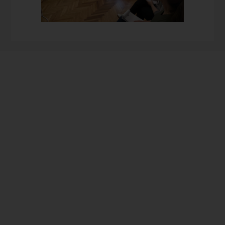
Prowadzimy dom bez
ograniczneń dla osób
niepełnosprawnych