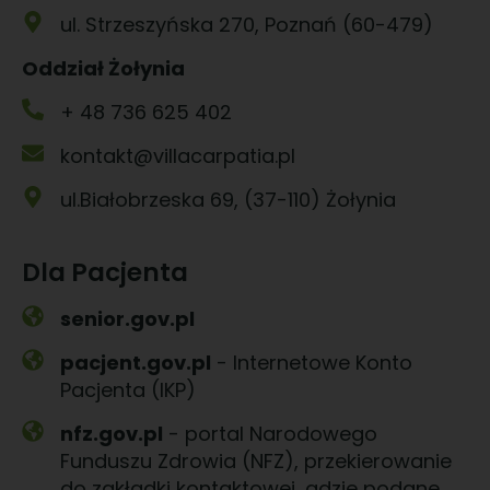
ul. Strzeszyńska 270, Poznań (60-479)
Oddział Żołynia
+ 48 736 625 402
kontakt@villacarpatia.pl
ul.Białobrzeska 69, (37-110) Żołynia
Dla Pacjenta
senior.gov.pl
pacjent.gov.pl
- Internetowe Konto
Pacjenta (IKP)
nfz.gov.pl
- portal Narodowego
Funduszu Zdrowia (NFZ), przekierowanie
do zakładki kontaktowej, gdzie podane