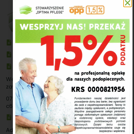
Polityka prywatności
Klauzula informacyjna Stowarzyszenia
Adres Autenti
Wewnętrzny adres Autenti e-Doręczenia,
zawsze generowany i przypisany do skrzynki.
070596ca-40dd-467b-8e45-
c6b59c2abed9@ed.autenti.com
Adres BAE
Adres generowany z Bazy Adresów