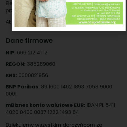
Elektronicznych na żądanie użytkownika i
przypisany do skrzynki.
AE:PL-14631-28164-BRRIE-15
Dane firmowe
NIP:
666 212 41 12
REGON:
385289060
KRS:
0000821956
BNP Paribas:
89 1600 1462 1893 7058 9000
0001
mBiznes konto walutowe EUR:
IBAN PL 5411
4020 0400 0037 1222 1493 84
Dziękujemy wszystkim darczyńcom za