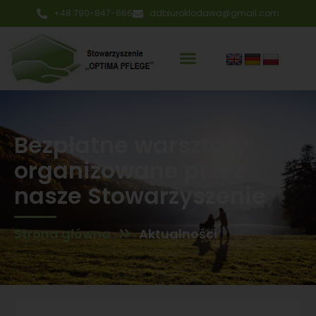
+48 790-847-666
ddbiuroklodawa@gmail.com
Bezpłatne warsztaty
organizowane przez
nasze Stowarzyszenie
Strona główna
Aktualności