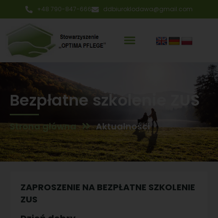
+48 790-847-666
ddbiuroklodawa@gmail.com
Bezpłatne szkolenie ZUS
Strona główna
Aktualności
ZAPROSZENIE NA BEZPŁATNE SZKOLENIE
ZUS