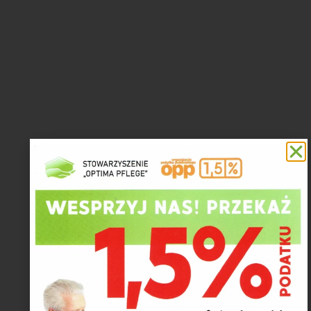
Prowadzimy dom bez
ograniczneń dla osób
niepełnosprawnych
Nasi partnerzy